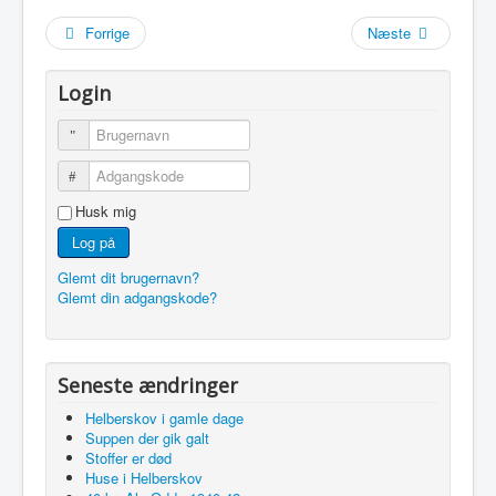
Facebook
Forrige
Næste
Referater
Beretninger
Login
Arkiv
Brugernavn
Adgangskode
Husk mig
Log på
Glemt dit brugernavn?
Glemt din adgangskode?
Seneste ændringer
Helberskov i gamle dage
Suppen der gik galt
Stoffer er død
Huse i Helberskov