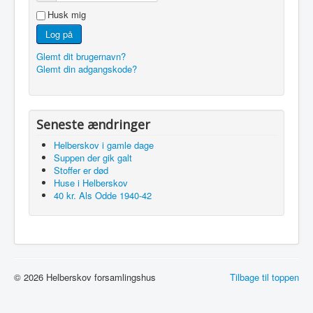
Facebook
Husk mig
Referater
Log på
Beretninger
Glemt dit brugernavn?
Glemt din adgangskode?
Arkiv
Seneste ændringer
Helberskov i gamle dage
Suppen der gik galt
Stoffer er død
Huse i Helberskov
40 kr. Als Odde 1940-42
© 2026 Helberskov forsamlingshus
Tilbage til toppen