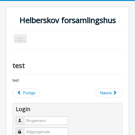
Helberskov forsamlingshus
Skift
navigation
Home
Om os
test
Bestyrelse
test
Indretning
Forrige
Næste
Kalender
Booking
Login
Prisliste
Brugernavn
Sponsorer
Adgangskode