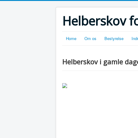
Helberskov f
Home
Om os
Bestyrelse
Ind
Helberskov i gamle dag