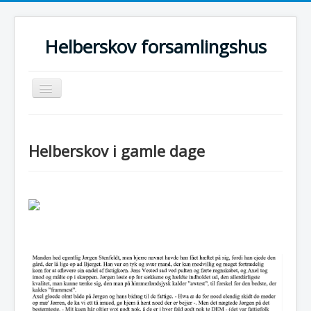
Helberskov forsamlingshus
Skift
navigation
Home
Om os
Helberskov i gamle dage
Bestyrelse
Indretning
Kalender
Booking
Prisliste
Sponsorer